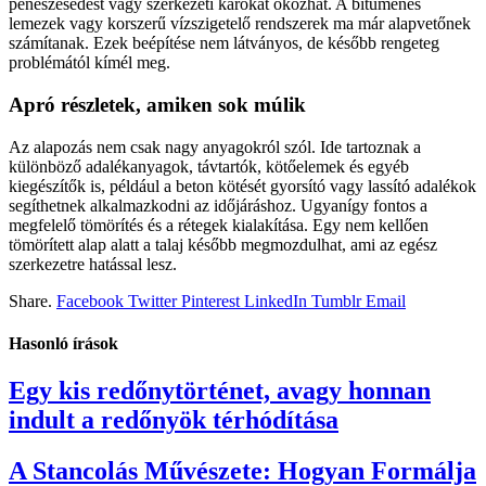
penészesedést vagy szerkezeti károkat okozhat. A bitumenes
lemezek vagy korszerű vízszigetelő rendszerek ma már alapvetőnek
számítanak. Ezek beépítése nem látványos, de később rengeteg
problémától kímél meg.
Apró részletek, amiken sok múlik
Az alapozás nem csak nagy anyagokról szól. Ide tartoznak a
különböző adalékanyagok, távtartók, kötőelemek és egyéb
kiegészítők is, például a beton kötését gyorsító vagy lassító adalékok
segíthetnek alkalmazkodni az időjáráshoz. Ugyanígy fontos a
megfelelő tömörítés és a rétegek kialakítása. Egy nem kellően
tömörített alap alatt a talaj később megmozdulhat, ami az egész
szerkezetre hatással lesz.
Share.
Facebook
Twitter
Pinterest
LinkedIn
Tumblr
Email
Hasonló írások
Egy kis redőnytörténet, avagy honnan
indult a redőnyök térhódítása
A Stancolás Művészete: Hogyan Formálja