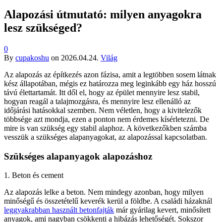
Alapozási útmutató: milyen anyagokra
lesz szükséged?
0
By
cupakoshu
on
2026.04.24.
Világ
Az alapozás az építkezés azon fázisa, amit a legtöbben sosem látnak
kész állapotában, mégis ez határozza meg leginkább egy ház hosszú
távú élettartamát. Itt dől el, hogy az épület mennyire lesz stabil,
hogyan reagál a talajmozgásra, és mennyire lesz ellenálló az
időjárási hatásokkal szemben. Nem véletlen, hogy a kivitelezők
többsége azt mondja, ezen a ponton nem érdemes kísérletezni. De
mire is van szükség egy stabil alaphoz. A következőkben számba
vesszük a szükséges alapanyagokat, az alapozással kapcsolatban.
Szükséges alapanyagok alapozáshoz
1. Beton és cement
Az alapozás lelke a beton. Nem mindegy azonban, hogy milyen
minőségű és összetételű keverék kerül a földbe. A családi házaknál
leggyakrabban használt betonfajták
már gyárilag kevert, minősített
anyagok, ami nagyban csökkenti a hibázás lehetőségét. Sokszor