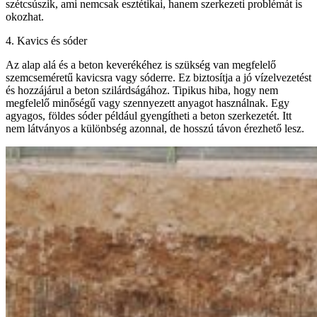
szétcsúszik, ami nemcsak esztétikai, hanem szerkezeti problémát is
okozhat.
4. Kavics és sóder
Az alap alá és a beton keverékéhez is szükség van megfelelő
szemcseméretű kavicsra vagy sóderre. Ez biztosítja a jó vízelvezetést
és hozzájárul a beton szilárdságához. Tipikus hiba, hogy nem
megfelelő minőségű vagy szennyezett anyagot használnak. Egy
agyagos, földes sóder például gyengítheti a beton szerkezetét. Itt
nem látványos a különbség azonnal, de hosszú távon érezhető lesz.