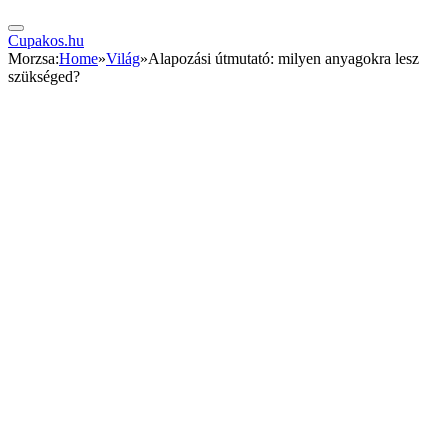
Cupakos.hu
Morzsa:
Home
»
Világ
»
Alapozási útmutató: milyen anyagokra lesz
szükséged?