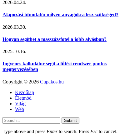
2026.04.24.
Alapozási útmutató: milyen anyagokra lesz szükséged?
2026.03.30.
Hogyan segíthet a masszázsfotel a jobb alvásban?
2025.10.16.
Ingyenes kalkulátor segít a fűtési rendszer pontos
megtervezésében
Copyright © 2026
Cupakos.hu
Kezdőlap
Életmód
Világ
Web
Submit
Type above and press
Enter
to search. Press
Esc
to cancel.