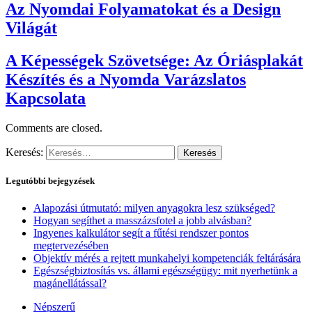
Az Nyomdai Folyamatokat és a Design
Világát
A Képességek Szövetsége: Az Óriásplakát
Készítés és a Nyomda Varázslatos
Kapcsolata
Comments are closed.
Keresés:
Legutóbbi bejegyzések
Alapozási útmutató: milyen anyagokra lesz szükséged?
Hogyan segíthet a masszázsfotel a jobb alvásban?
Ingyenes kalkulátor segít a fűtési rendszer pontos
megtervezésében
Objektív mérés a rejtett munkahelyi kompetenciák feltárására
Egészségbiztosítás vs. állami egészségügy: mit nyerhetünk a
magánellátással?
Népszerű