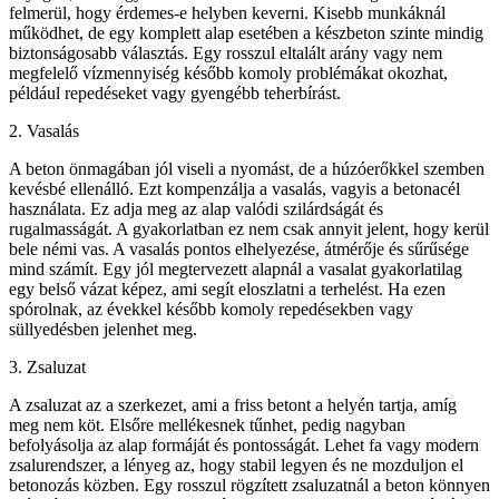
felmerül, hogy érdemes-e helyben keverni. Kisebb munkáknál
működhet, de egy komplett alap esetében a készbeton szinte mindig
biztonságosabb választás. Egy rosszul eltalált arány vagy nem
megfelelő vízmennyiség később komoly problémákat okozhat,
például repedéseket vagy gyengébb teherbírást.
2. Vasalás
A beton önmagában jól viseli a nyomást, de a húzóerőkkel szemben
kevésbé ellenálló. Ezt kompenzálja a vasalás, vagyis a betonacél
használata. Ez adja meg az alap valódi szilárdságát és
rugalmasságát. A gyakorlatban ez nem csak annyit jelent, hogy kerül
bele némi vas. A vasalás pontos elhelyezése, átmérője és sűrűsége
mind számít. Egy jól megtervezett alapnál a vasalat gyakorlatilag
egy belső vázat képez, ami segít eloszlatni a terhelést. Ha ezen
spórolnak, az évekkel később komoly repedésekben vagy
süllyedésben jelenhet meg.
3. Zsaluzat
A zsaluzat az a szerkezet, ami a friss betont a helyén tartja, amíg
meg nem köt. Elsőre mellékesnek tűnhet, pedig nagyban
befolyásolja az alap formáját és pontosságát. Lehet fa vagy modern
zsalurendszer, a lényeg az, hogy stabil legyen és ne mozduljon el
betonozás közben. Egy rosszul rögzített zsaluzatnál a beton könnyen