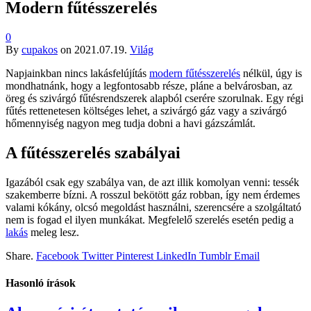
Modern fűtésszerelés
0
By
cupakos
on
2021.07.19.
Világ
Napjainkban nincs lakásfelújítás
modern fűtésszerelés
nélkül, úgy is
mondhatnánk, hogy a legfontosabb része, pláne a belvárosban, az
öreg és szivárgó fűtésrendszerek alapból cserére szorulnak. Egy régi
fűtés rettenetesen költséges lehet, a szivárgó gáz vagy a szivárgó
hőmennyiség nagyon meg tudja dobni a havi gázszámlát.
A fűtésszerelés szabályai
Igazából csak egy szabálya van, de azt illik komolyan venni: tessék
szakemberre bízni. A rosszul bekötött gáz robban, így nem érdemes
valami kókány, olcsó megoldást használni, szerencsére a szolgáltató
nem is fogad el ilyen munkákat. Megfelelő szerelés esetén pedig a
lakás
meleg lesz.
Share.
Facebook
Twitter
Pinterest
LinkedIn
Tumblr
Email
Hasonló írások