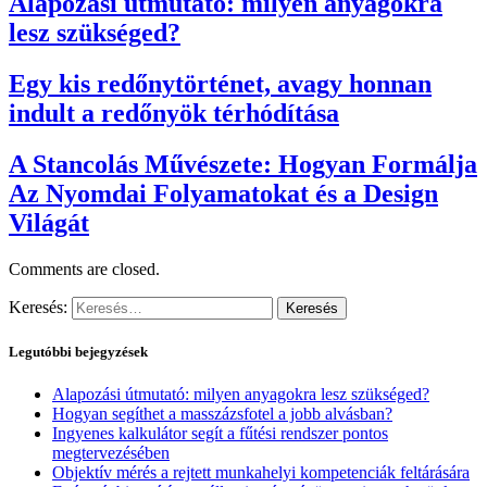
Alapozási útmutató: milyen anyagokra
lesz szükséged?
Egy kis redőnytörténet, avagy honnan
indult a redőnyök térhódítása
A Stancolás Művészete: Hogyan Formálja
Az Nyomdai Folyamatokat és a Design
Világát
Comments are closed.
Keresés:
Legutóbbi bejegyzések
Alapozási útmutató: milyen anyagokra lesz szükséged?
Hogyan segíthet a masszázsfotel a jobb alvásban?
Ingyenes kalkulátor segít a fűtési rendszer pontos
megtervezésében
Objektív mérés a rejtett munkahelyi kompetenciák feltárására