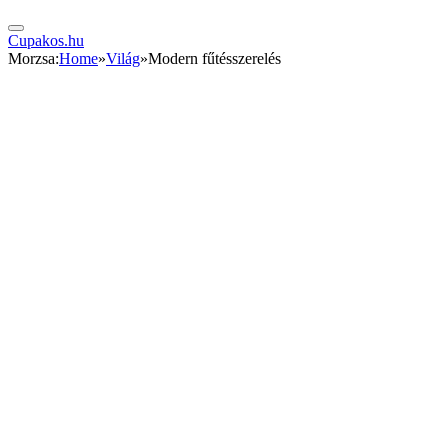
Cupakos.hu
Morzsa:
Home
»
Világ
»
Modern fűtésszerelés