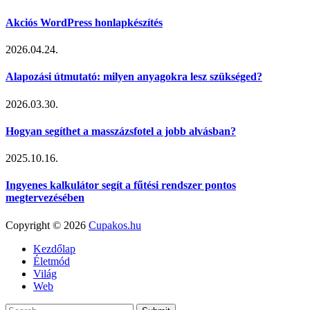
Akciós WordPress honlapkészítés
2026.04.24.
Alapozási útmutató: milyen anyagokra lesz szükséged?
2026.03.30.
Hogyan segíthet a masszázsfotel a jobb alvásban?
2025.10.16.
Ingyenes kalkulátor segít a fűtési rendszer pontos
megtervezésében
Copyright © 2026
Cupakos.hu
Kezdőlap
Életmód
Világ
Web