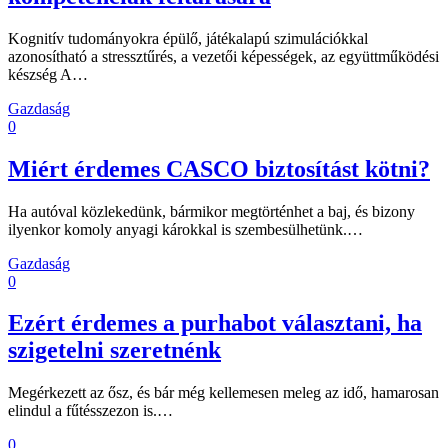
Kognitív tudományokra épülő, játékalapú szimulációkkal
azonosítható a stressztűrés, a vezetői képességek, az együttműködési
készség A…
Gazdaság
0
Miért érdemes CASCO biztosítást kötni?
Ha autóval közlekedünk, bármikor megtörténhet a baj, és bizony
ilyenkor komoly anyagi károkkal is szembesülhetünk.…
Gazdaság
0
Ezért érdemes a purhabot választani, ha
szigetelni szeretnénk
Megérkezett az ősz, és bár még kellemesen meleg az idő, hamarosan
elindul a fűtésszezon is.…
0