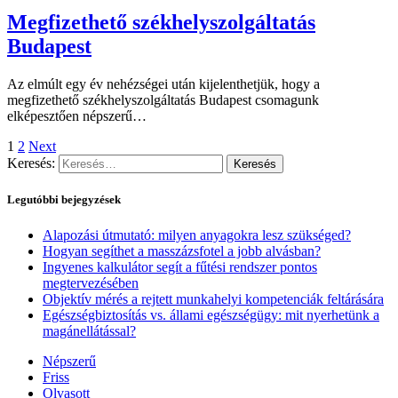
Megfizethető székhelyszolgáltatás
Budapest
Az elmúlt egy év nehézségei után kijelenthetjük, hogy a
megfizethető székhelyszolgáltatás Budapest csomagunk
elképesztően népszerű…
1
2
Next
Keresés:
Legutóbbi bejegyzések
Alapozási útmutató: milyen anyagokra lesz szükséged?
Hogyan segíthet a masszázsfotel a jobb alvásban?
Ingyenes kalkulátor segít a fűtési rendszer pontos
megtervezésében
Objektív mérés a rejtett munkahelyi kompetenciák feltárására
Egészségbiztosítás vs. állami egészségügy: mit nyerhetünk a
magánellátással?
Népszerű
Friss
Olvasott