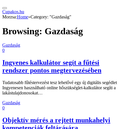
Cupakos.hu
Morzsa:
Home
»
Category: "Gazdaság"
Browsing:
Gazdaság
Gazdaság
0
Ingyenes kalkulátor segít a fűtési
rendszer pontos megtervezésében
Tudatosabb fűtéstervezést tesz lehetővé egy új digitális segédlet
Ingyenesen használható online hőszükséglet-kalkulátor segíti a
lakástulajdonosokat…
Gazdaság
0
Objektív mérés a rejtett munkahelyi
kompetenciák feltárására