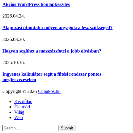
Akciós WordPress honlapkészítés
2026.04.24.
Alapozási útmutató: milyen anyagokra lesz szükséged?
2026.03.30.
Hogyan segíthet a masszázsfotel a jobb alvásban?
2025.10.16.
Ingyenes kalkulátor segít a fűtési rendszer pontos
megtervezésében
Copyright © 2026
Cupakos.hu
Kezdőlap
Életmód
Világ
Web
Submit