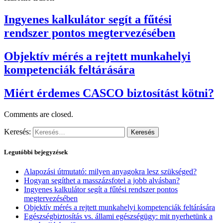
Ingyenes kalkulátor segít a fűtési
rendszer pontos megtervezésében
Objektív mérés a rejtett munkahelyi
kompetenciák feltárására
Miért érdemes CASCO biztosítást kötni?
Comments are closed.
Keresés:
Legutóbbi bejegyzések
Alapozási útmutató: milyen anyagokra lesz szükséged?
Hogyan segíthet a masszázsfotel a jobb alvásban?
Ingyenes kalkulátor segít a fűtési rendszer pontos
megtervezésében
Objektív mérés a rejtett munkahelyi kompetenciák feltárására
Egészségbiztosítás vs. állami egészségügy: mit nyerhetünk a