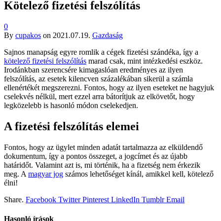
Kötelező fizetési felszólítás
0
By
cupakos
on
2021.07.19.
Gazdaság
Sajnos manapság egyre romlik a cégek fizetési szándéka, így a
kötelező fizetési felszólítás
marad csak, mint intézkedési eszköz.
Irodánkban szerencsére kimagaslóan eredményes az ilyen
felszólítás, az esetek kilencven százalékában sikerül a számla
ellenértékét megszerezni. Fontos, hogy az ilyen eseteket ne hagyjuk
cselekvés nélkül, mert ezzel arra bátorítjuk az elkövetőt, hogy
legközelebb is hasonló módon cselekedjen.
A fizetési felszólítás elemei
Fontos, hogy az ügylet minden adatát tartalmazza az elküldendő
dokumentum, így a pontos összeget, a jogcímet és az újabb
határidőt. Valamint azt is, mi történik, ha a fizetség nem érkezik
meg. A
magyar jog
számos lehetőséget kínál, amikkel kell, kötelező
élni!
Share.
Facebook
Twitter
Pinterest
LinkedIn
Tumblr
Email
Hasonló írások